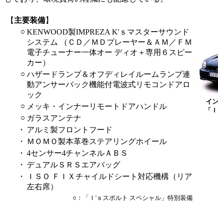
【
主要装備
】
○
KENWOOD製IMPREZA K'ｓマスターサウンド
システム （ＣＤ／ＭＤプレーヤー＆ＡＭ／ＦＭ
電子チューナー一体オー ディオ＋専用６スピー
カー）
○
ハザードランプ＆オフディレイルームランプ連
動アンサーバック機能付電波式リモコンドアロ
ック
イン
○
メッキ・インナーリモートドアハンドル
「Ｉ
○
ガラスアンテナ
・
アルミ製フロントフード
・
ＭＯＭＯ製本革巻ステアリングホイール
・
4センサー4チャンネルＡＢＳ
・
デュアルＳＲＳエアバッグ
・
ＩＳＯ ＦＩＸチャイルドシート対応機構（リア
左右席）
○：「Ｉ'ｓスポルト スペシャル」特別装備