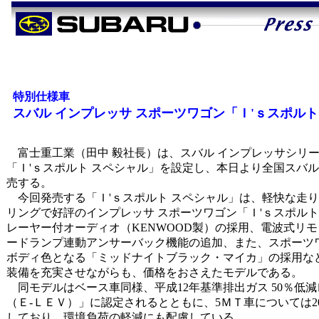
特別仕様車
スバル インプレッサ スポーツワゴン「Ｉ'ｓスポルト
富士重工業（田中 毅社長）は、スバル インプレッサシリ
「Ｉ'ｓスポルト スペシャル」を設定し、本日より全国スバ
売する。
今回発売する「Ｉ'ｓスポルト スペシャル」は、軽快な走
リングで好評のインプレッサ スポーツワゴン「Ｉ'ｓスポル
レーヤー付オーディオ（KENWOOD製）の採用、電波式リ
ードランプ連動アンサーバック機能の追加、また、スポーツ
ボディ色となる「ミッドナイトブラック・マイカ」の採用な
装備を充実させながらも、価格をおさえたモデルである。
同モデルはベース車同様、平成12年基準排出ガス 50％低
（Ｅ-ＬＥＶ）」に認定されるとともに、5ＭＴ車については2
しており、環境負荷の軽減にも配慮している。