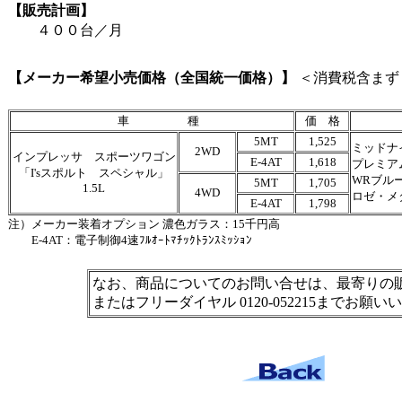
【販売計画】
４００台／月
【メーカー希望小売価格（全国統一価格）】
＜消費税含まず
車 種
価 格
5MT
1,525
ミッドナ
2WD
インプレッサ スポーツワゴン
E-4AT
1,618
プレミア
「I'sスポルト スペシャル」
WRブル
5MT
1,705
1.5L
4WD
ロゼ・メ
E-4AT
1,798
注）
メーカー装着オプション 濃色ガラス：15千円高
E-4AT：電子制御4速ﾌﾙｵｰﾄﾏﾁｯｸﾄﾗﾝｽﾐｯｼｮﾝ
なお、商品についてのお問い合せは、最寄りの
またはフリーダイヤル 0120-052215までお願