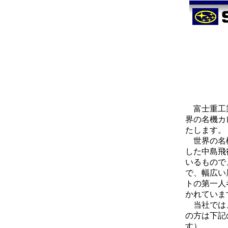
富士重工業
界の名機カ
たします。
世界の名機
した中島飛
いるもので
で、幅広い
トの第一人
かれていま
当社では、
の方は下記
す）。