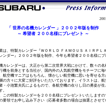
20
「 世界の名機カレンダー 」２００２年版を制作
～ 希望者 ２００名様にプレゼント ～
は、特製カレンダー『ＷＯＲＬＤ ＦＡＭＯＵＳ ＡＩＲＰＬ
レンダー』２００２年版を制作、今年も希望者２００名様にプ
カレンダーは、大正から第二次世界大戦にかけて、数々の名
行機を前身とする当社が、国内外の人気航空機をモチーフに毎
、航空機マニアはもちろん、懐かしい航空機に思いを寄せる方
層の方々に大変ご好評をいただいております。イラストは、航
者・小池繁夫氏によるもので、各航空機の在りし日の勇姿が生
す。
この特製カレンダーを２００名様にプレゼントいたしますの
の要領でお申し込み下さい（応募者多数の場合は抽選とさせて