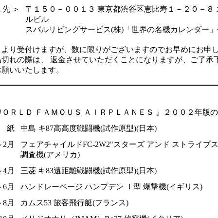
 先 ＞
〒１５０－００１３ 東京都渋谷区恵比寿１－２０－８ 
ルビル
スバルリビングサービス(株)「世界の名機カレンダー」
月より受付けますが、数に限りがございますのでお早めにお申
品切れの際は、 返金させていただくことになりますが、ご了承
お願いいたします。
ＷＯＲＬＤ ＦＡＭＯＵＳ ＡＩＲＰＬＡＮＥＳ 』２００２年版
 紙
中島 キ87高高度戦闘機(試作原型)(日本)
～2月
フェアチャイルドFC-2W2"スターズ アンド ストライプ
調査機(アメリカ)
～4月
三菱 キ83遠距離戦闘機(試作原型)(日本)
～6月
ハンドレーページ ハンプデン Ｉ型 爆撃機(イギリス)
～8月
カムス53 旅客飛行艇(フランス)