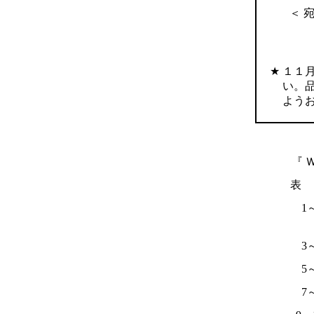
＜ 宛
★
１１
い。
よう
『 
表
1
3
5
7