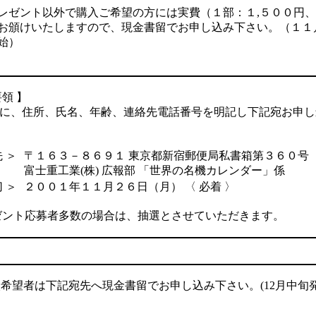
ゼント以外で購入ご希望の方には実費（１部：１,５００円、
お頒けいたしますので、現金書留でお申し込み下さい。（１１
始）
領 】
、住所、氏名、年齢、連絡先電話番号を明記し下記宛お申し
先 ＞
〒１６３－８６９１ 東京都新宿郵便局私書箱第３６０号
富士重工業(株) 広報部 「世界の名機カレンダー」係
切 ＞
２００１年１１月２６日（月） 〈 必着 〉
ント応募者多数の場合は、抽選とさせていただきます。
希望者は下記宛先へ現金書留でお申し込み下さい。(12月中旬