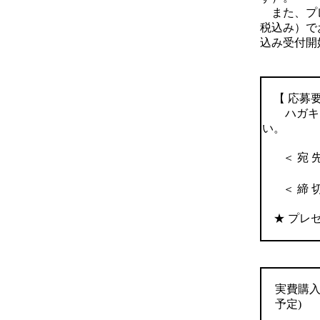
また、プレ
税込み）で
込み受付開
【 応募要
ハガキに
い。
＜ 宛 
＜ 締 
★ プレゼ
実費購入
予定)