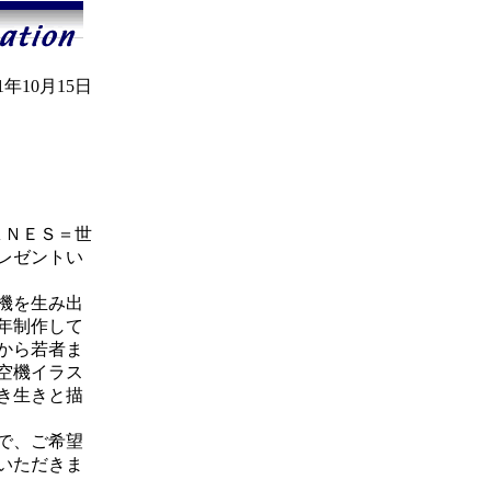
01年10月15日
ＡＮＥＳ＝世
レゼントい
機を生み出
年制作して
から若者ま
空機イラス
き生きと描
で、ご希望
いただきま