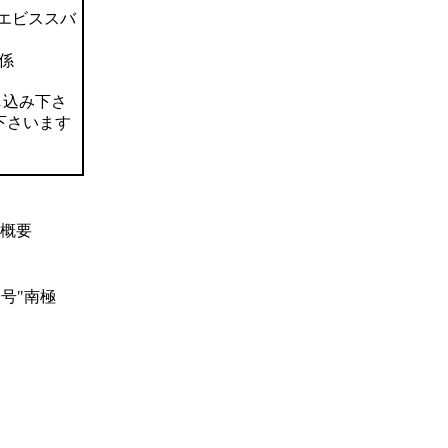
エビススバ
係
し込み下さ
下さいます
の概要
ス号"南極