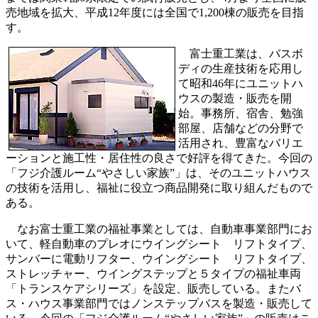
売地域を拡大、平成12年度には全国で1,200棟の販売を目指
す。
富士重工業は、バスボ
ディの生産技術を応用し
て昭和46年にユニットハ
ウスの製造・販売を開
始。事務所、宿舎、勉強
部屋、店舗などの分野で
活用され、豊富なバリエ
ーションと施工性・居住性の良さで好評を得てきた。今回の
「フジ介護ルーム“やさしい家族”」は、そのユニットハウス
の技術を活用し、福祉に役立つ商品開発に取り組んだもので
ある。
なお富士重工業の福祉事業としては、自動車事業部門にお
いて、軽自動車のプレオにウイングシート リフトタイプ、
サンバーに電動リフター、ウイングシート リフトタイプ、
ストレッチャー、ウイングステップと５タイプの福祉車両
「トランスケアシリーズ」を設定、販売している。またバ
ス・ハウス事業部門ではノンステップバスを製造・販売して