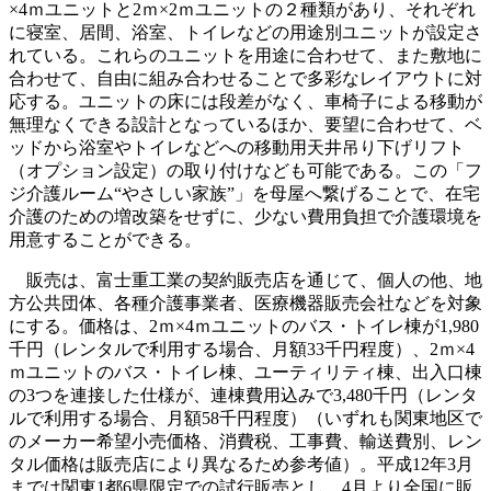
×4ｍユニットと2ｍ×2ｍユニットの２種類があり、それぞれ
に寝室、居間、浴室、トイレなどの用途別ユニットが設定さ
れている。これらのユニットを用途に合わせて、また敷地に
合わせて、自由に組み合わせることで多彩なレイアウトに対
応する。ユニットの床には段差がなく、車椅子による移動が
無理なくできる設計となっているほか、要望に合わせて、ベ
ッドから浴室やトイレなどへの移動用天井吊り下げリフト
（オプション設定）の取り付けなども可能である。この「フ
ジ介護ルーム“やさしい家族”」を母屋へ繋げることで、在宅
介護のための増改築をせずに、少ない費用負担で介護環境を
用意することができる。
販売は、富士重工業の契約販売店を通じて、個人の他、地
方公共団体、各種介護事業者、医療機器販売会社などを対象
にする。価格は、2ｍ×4ｍユニットのバス・トイレ棟が1,980
千円（レンタルで利用する場合、月額33千円程度）、2ｍ×4
ｍユニットのバス・トイレ棟、ユーティリティ棟、出入口棟
の3つを連接した仕様が、連棟費用込みで3,480千円（レンタ
ルで利用する場合、月額58千円程度）（いずれも関東地区で
のメーカー希望小売価格、消費税、工事費、輸送費別、レン
タル価格は販売店により異なるため参考値）。平成12年3月
までは関東1都6県限定での試行販売とし、4月より全国に販