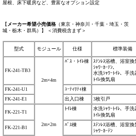
屋根、床下暖房など、豊富なオプション設定
【
メーカー希望小売価格
（東京・神奈川・千葉・埼玉・茨
城・栃木・群馬）】 ＜消費税含まず＞
型式
モジュール
仕様
標準装備
ﾊﾞｽ・ﾄｲﾚ棟
ｽﾃﾝﾚｽ浴槽、浴室
ｼｬﾜｰｶｰﾃﾝ、
FK-241-TB3
水洗ｼｬﾜｰﾄｲﾚ、手
ﾄｲﾚ換気扇
2m×4m
FK-241-U1
ﾕｰﾃｨﾘﾃｨ棟
FK-241-E1
出入口棟
3枚引戸
ﾄｲﾚ棟
水洗ｼｬﾜｰﾄｲﾚ、手
FK-221-T1
ﾄｲﾚ換気扇
2m×2m
ﾊﾞｽ棟
ｽﾃﾝﾚｽ浴槽、浴室
FK-221-B1
ｼｬﾜｰｶｰﾃﾝ