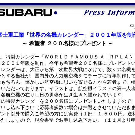
平
富士重工業「世界の名機カレンダー」２００１年版を制
～ 希望者 ２００名様にプレゼント ～
、特製カレンダー『ＷＯＲＬＤ ＦＡＭＯＵＳ ＡＩＲＰＬＡＮ
』２００１年版を制作、今年も希望者２００名様にプレゼント
レンダーは、大正から第二次世界大戦にかけて、数々の名機
身とする当社が、国内外の人気航空機をモチーフに毎年制作し
はもちろん、懐かしい航空機に思いを寄せる方から若者まで、
をいただいております。イラストは、航空機イラストの第一人
、各航空機の在りし日の勇姿が生き生きと描かれています。
の特製カレンダーを２００名様にプレゼントいたしますので
お申し込み下さい（応募者多数の場合は抽選とさせていただき
ント以外で購入ご希望の方には実費（１部：１,５００円、送
いたしますので、現金書留でお申し込み下さい。（１１月より