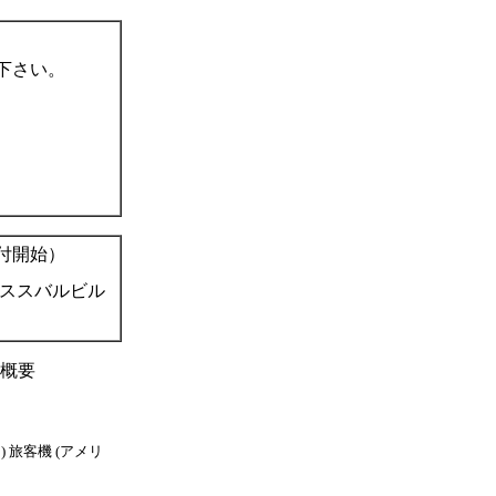
下さい。
。
付開始）
ビススバルビル
の概要
 旅客機 (アメリ