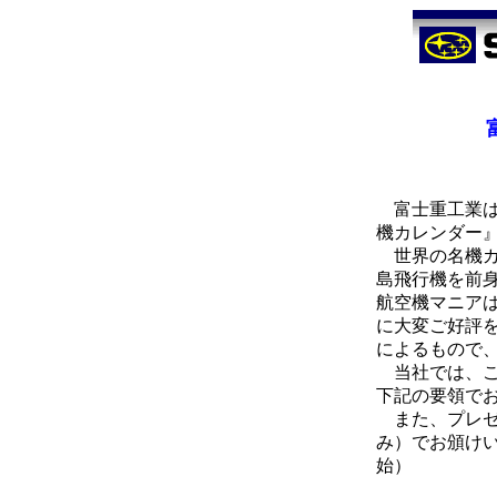
富士重工業は
機カレンダー
世界の名機カ
島飛行機を前
航空機マニア
に大変ご好評
によるもので
当社では、こ
下記の要領で
また、プレゼ
み）でお頒け
始）