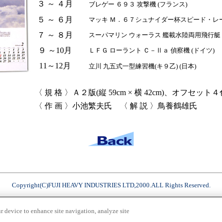
３ ～ ４月
ブレゲー ６９３ 攻撃機 (フランス)
５ ～ ６月
マッキ Ｍ．６７シュナイダー杯スピード・レー
７ ～ ８月
スーパマリン ウォーラス 艦載水陸両用飛行艇 
９ ～10月
ＬＦＧ ローラント Ｃ－Ⅱａ 偵察機 (ドイツ)
11～12月
立川 九五式一型練習機(キ９乙) (日本)
〉Ａ２版(縦 59cm × 横 42cm)、オフセット４
 〉小池繁夫氏 〈 解 説 〉鳥養鶴雄氏
Copyright(C)FUJI HEAVY INDUSTRIES LTD,2000.ALL Rights Reserved.
r device to enhance site navigation, analyze site