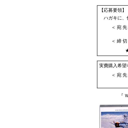
【応募要領】
ハガキに、住
＜ 宛 先
＜ 締 切
実費購入希望
＜ 宛 先
『 