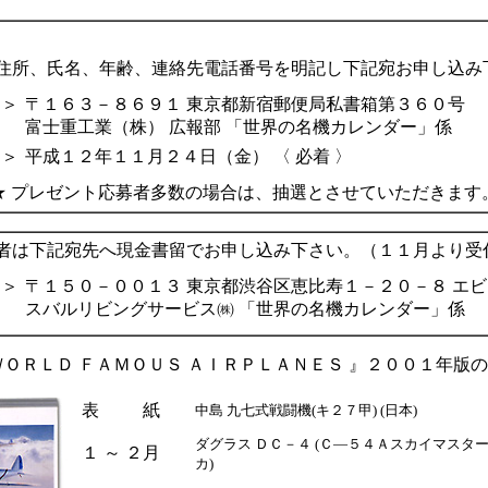
所、氏名、年齢、連絡先電話番号を明記し下記宛お申し込み
 ＞
〒１６３－８６９１ 東京都新宿郵便局私書箱第３６０号
富士重工業（株） 広報部 「世界の名機カレンダー」係
 ＞
平成１２年１１月２４日（金） 〈 必着 〉
★ プレゼント応募者多数の場合は、抽選とさせていただきます
者は下記宛先へ現金書留でお申し込み下さい。（１１月より受
 ＞
〒１５０－００１３ 東京都渋谷区恵比寿１－２０－８ エ
スバルリビングサービス㈱ 「世界の名機カレンダー」係
ＷＯＲＬＤ ＦＡＭＯＵＳ ＡＩＲＰＬＡＮＥＳ 』２００１年版
表 紙
中島 九七式戦闘機(キ２７甲) (日本)
ダグラス ＤＣ－４ (Ｃ―５４Ａスカイマスター)
１ ～ ２月
カ)