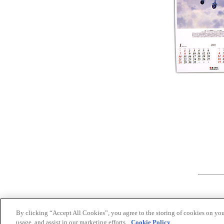
〈 規 格 
〈 作 画
By clicking “Accept All Cookies”, you agree to the storing of cookies on you
usage, and assist in our marketing efforts.
Cookie Policy