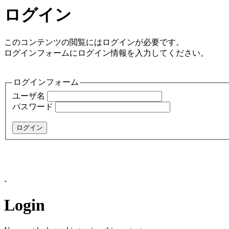
ログイン
このコンテンツの閲覧にはログインが必要です。
ログインフォームにログイン情報を入力してください。
ログインフォーム
ユーザ名
パスワード
-
Login