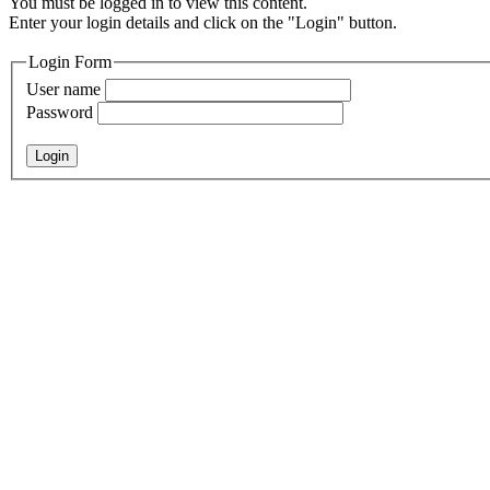
You must be logged in to view this content.
Enter your login details and click on the "Login" button.
Login Form
User name
Password