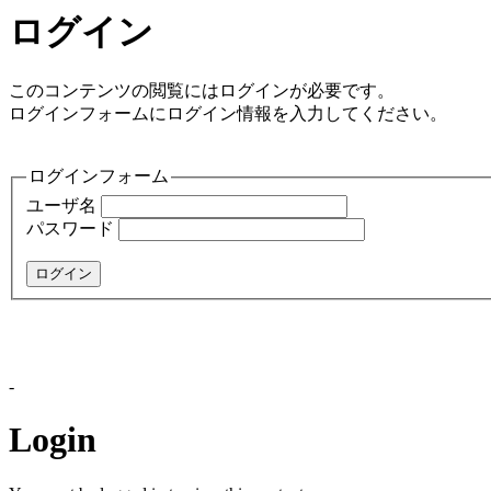
ログイン
このコンテンツの閲覧にはログインが必要です。
ログインフォームにログイン情報を入力してください。
ログインフォーム
ユーザ名
パスワード
-
Login